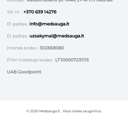
Tel. nr. :
+370 639 14276
El. paštas.:
info@medsauga.lt
El. paštas.:
uzsakymai@medsauga.lt
Įmonės kodas :
302658060
PVM mokėtojo kodas :
LT100007231115
UAB Goodpoint
© 2026 Medsauga.lt. Visos teisės saugomos.