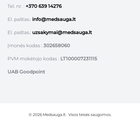
Tel. nr. :
+370 639 14276
El. paštas.:
info@medsauga.lt
El. paštas.:
uzsakymai@medsauga.lt
Įmonės kodas :
302658060
PVM mokėtojo kodas :
LT100007231115
UAB Goodpoint
© 2026 Medsauga.lt. Visos teisės saugomos.