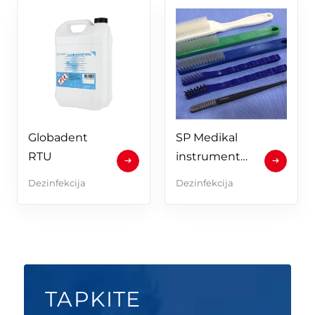
Globadent 
SP Medikal 
RTU
instrumentų 
valymo 
Dezinfekcija
Dezinfekcija
šepetėlis
TAPKITE