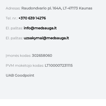
Adresas:
Raudondvario pl. 164A, LT-47173 Kaunas
Tel. nr.:
+370 639 14276
El. paštas:
info@medsauga.lt
El. paštas:
uzsakymai@medsauga.lt
Įmonės kodas:
302658060
PVM mokėtojo kodas:
LT100007231115
UAB Goodpoint