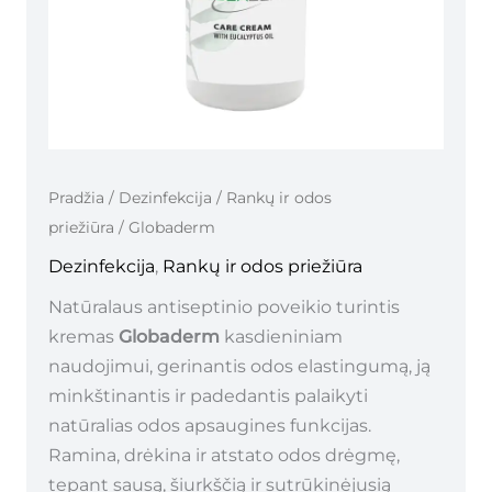
Pradžia
/
Dezinfekcija
/
Rankų ir odos
priežiūra
/ Globaderm
Dezinfekcija
,
Rankų ir odos priežiūra
Natūralaus antiseptinio poveikio turintis
kremas
Globaderm
kasdieniniam
naudojimui, gerinantis odos elastingumą, ją
minkštinantis ir padedantis palaikyti
natūralias odos apsaugines funkcijas.
Ramina, drėkina ir atstato odos drėgmę,
tepant sausą, šiurkščią ir sutrūkinėjusią