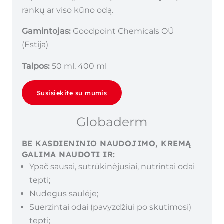
rankų ar viso kūno odą.
Gamintojas:
Goodpoint Chemicals OÜ
(Estija)
Talpos:
50 ml, 400 ml
Susisiekite su mumis
Globaderm
BE KASDIENINIO NAUDOJIMO, KREMĄ
GALIMA NAUDOTI IR:
Ypač sausai, sutrūkinėjusiai, nutrintai odai
tepti;
Nudegus saulėje;
Suerzintai odai (pavyzdžiui po skutimosi)
tepti;