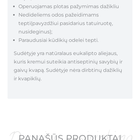
Operuojamas plotas pažymimas dažikliu
Nedideliems odos pažeidimams
tepti(pavyzdžiui pasidarius tatuiruotę,
nusideginus);
Paraudusiai kūdikių odelei tepti.
Sudėtyje yra natūralaus eukalipto aliejaus,
kuris kremui suteikia antiseptinių savybių ir
gaivų kvapą. Sudėtyje nėra dirbtinų dažiklių
ir kvapiklių.
PANAŠŪS PRODUKTAI