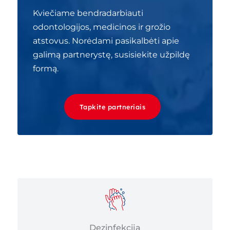
Kviečiame bendradarbiauti
odontologijos, medicinos ir grožio
atstovus. Norėdami pasikalbėti apie
galimą partnerystę, susisiekite užpildę
formą.
Tapkite partneriais
Dezinfekcija