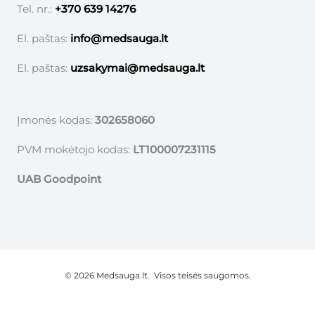
Tel. nr.:
+370 639 14276
El. paštas:
info@medsauga.lt
El. paštas:
uzsakymai@medsauga.lt
Įmonės kodas:
302658060
PVM mokėtojo kodas:
LT100007231115
UAB Goodpoint
© 2026 Medsauga.lt. Visos teisės saugomos.