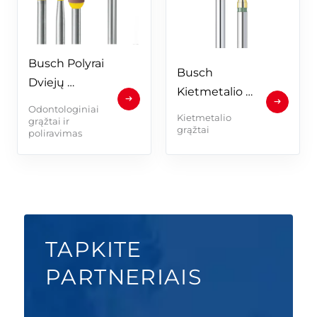
Busch Polyrai 
Busch 
Dviejų 
Kietmetalio 
žingsnių 
Odontologiniai
grąžtai
Kietmetalio
keramikai
grąžtai ir
grąžtai
poliravimas
TAPKITE
PARTNERIAIS