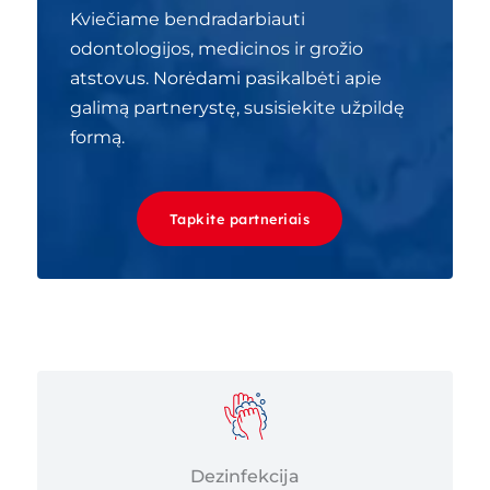
Kviečiame bendradarbiauti
odontologijos, medicinos ir grožio
atstovus. Norėdami pasikalbėti apie
galimą partnerystę, susisiekite užpildę
formą.
Tapkite partneriais
Dezinfekcija