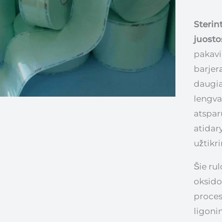
Sterin
juost
pakavi
barjer
daugias
lengvai
atsparū
atidary
užtikr
Šie ru
oksido
proces
ligonin