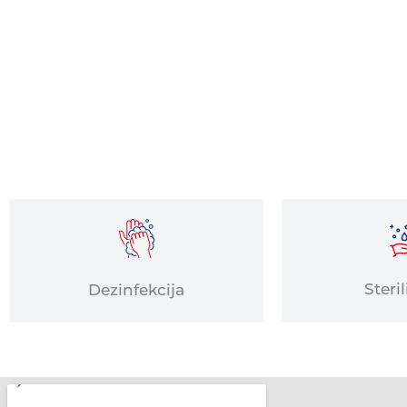
Kviečiame bendradarbiauti odontologijos, m
pasikalbėti apie galimą partnerystę, susisiek
Steril
Dezinfekcija