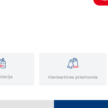
edicinos ir grožio atstovus. Norėdami
ite užpildę formą.
izacija
Vienkartinės priemonės