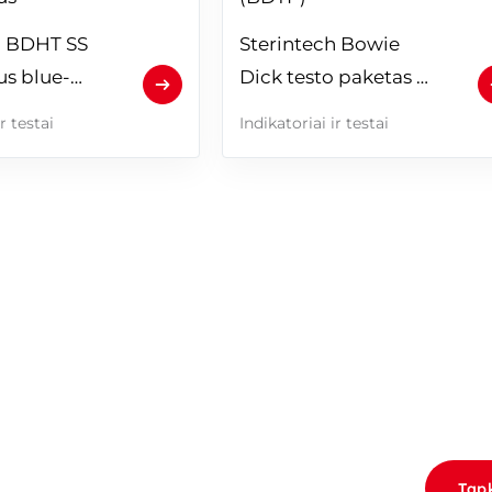
h BDHT SS 
Sterintech Bowie 
us blue-
Dick testo paketas 
(BDTP)
r testai
Indikatoriai ir testai
NERIAIS
Tapk