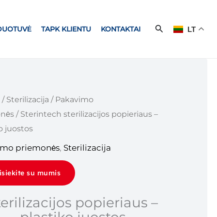
Paieška
RDUOTUVĖ
TAPK KLIENTU
KONTAKTAI
LT
/
Sterilizacija
/
Pakavimo
nės
/ Sterintech sterilizacijos popieriaus –
o juostos
imo priemonės
,
Sterilizacija
isiekite su mumis
terilizacijos popieriaus –
plastiko juostos