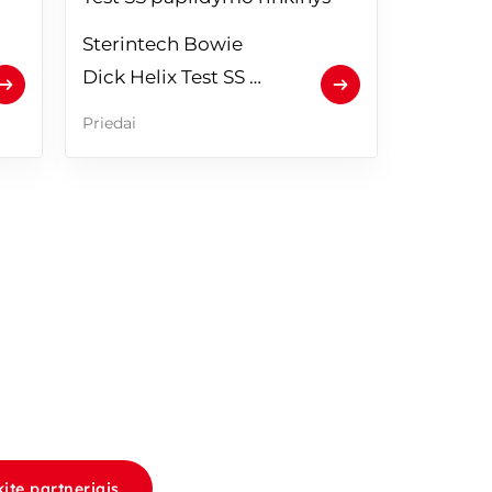
Sterintech Bowie 
Dick Helix Test SS 
papildymo rinkinys
Priedai
ite partneriais