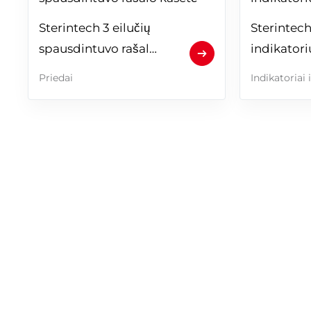
Sterintech 3 eilučių 
Sterintec
spausdintuvo rašalo 
indikatori
kasetė N1
pink
Priedai
Indikatoriai i
TAPKITE PART