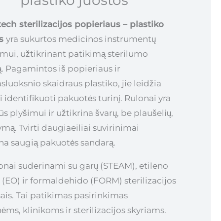
tech sterilizacijos popieriaus – plastiko
os
yra sukurtos medicinos instrumentų
mui, užtikrinant patikimą sterilumo
ą. Pagamintos iš popieriaus ir
luoksnio skaidraus plastiko, jie leidžia
 identifikuoti pakuotės turinį. Rulonai yra
s plyšimui ir užtikrina švarų, be plaušelių,
mą. Tvirti daugiaeiliai suvirinimai
ina saugią pakuotės sandarą.
lonai suderinami su garų (STEAM), etileno
 (EO) ir formaldehido (FORM) sterilizacijos
ais. Tai patikimas pasirinkimas
ėms, klinikoms ir sterilizacijos skyriams.