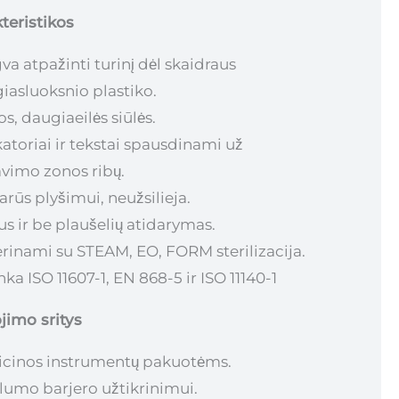
teristikos
va atpažinti turinį dėl skaidraus
iasluoksnio plastiko.
os, daugiaeilės siūlės.
katoriai ir tekstai spausdinami už
vimo zonos ribų.
arūs plyšimui, neužsilieja.
us ir be plaušelių atidarymas.
rinami su STEAM, EO, FORM sterilizacija.
nka ISO 11607-1, EN 868-5 ir ISO 11140-1
imo sritys
cinos instrumentų pakuotėms.
ilumo barjero užtikrinimui.