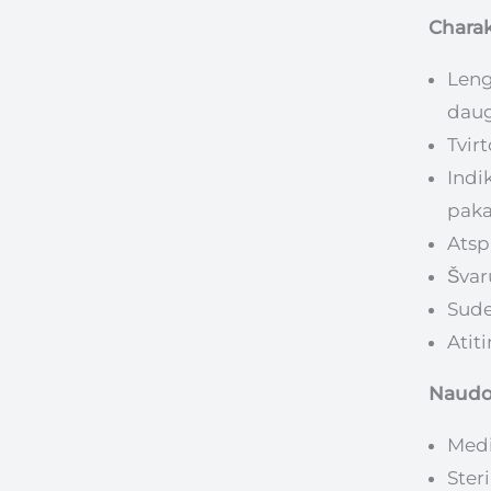
Charak
Leng
daug
Tvirt
Indi
paka
Atsp
Švar
Sude
Atiti
Naudoj
Medi
Ster