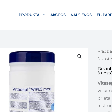
PRODUKTAI
AKCIJOS
NAUJIENOS
EL. PA
Pradžia
šluost
Dezinf
šluost
Vitas
veikim
prieta
instru