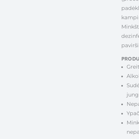
padėkl
kampin
Minkšt
dezinf
pavirš
PRODU
Grei
Alko
Sudė
jung
Nepa
Ypač
Mink
nepa