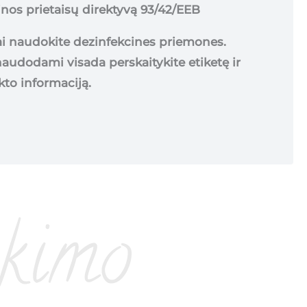
nos prietaisų direktyvą 93/42/EEB
i naudokite dezinfekcines priemones.
naudodami visada perskaitykite etiketę ir
to informaciją.