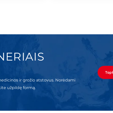
NERIAIS
Tapk
edicinos ir grožio atstovus. Norėdami
kite užpildę formą.