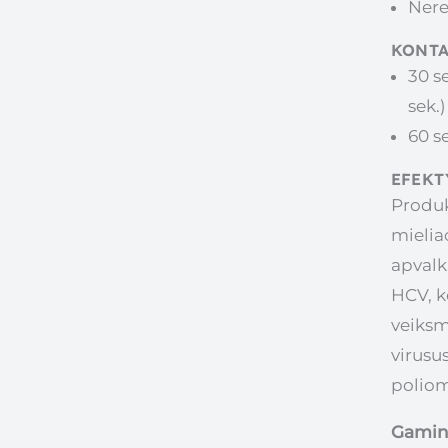
Nere
KONT
30 s
sek.)
60 s
EFEKT
Produkt
mielia
apvalka
HCV, ko
veiksm
virusus
poliomi
Gamin