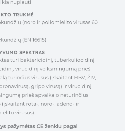
ikia nuplauti
AKTO TRUKMĖ
ekundžių (noro ir poliomielito virusas 60
ekundžių (EN 16615)
YVUMO SPEKTRAS
as turi baktericidinį, tuberkuliocidinį,
cidinį, virucidinį veiksmingumą prieš
lą turinčius virusus (įskaitant HBV, ŽIV,
ronavirusą, gripo virusą) ir virucidinį
ingumą prieš apvalkalo neturinčius
 (įskaitant rota-, noro-, adeno- ir
elito virusus).
ys pažymėtas CE ženklu pagal