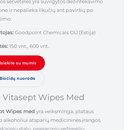
os servetėlės ​​yra suvilgytos dezinfekavimo
ne ir nepalieka likučių ant paviršių po
jimo.
ojas:
Goodpoint Chemicals OÜ (Estija)
ės:
150 vnt., 600 vnt.
isiekite su mumis
Biocidų nuoroda
Vitasept Wipes Med
ept Wipes med
yra veiksminga, plataus
o alkoholiui atsparių medicininės įrangos
dūrinių stalų, operacinių vežimėlių,