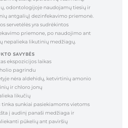
ų, odontologijoje naudojamų tiesių ir
ių antgalių) dezinfekavimo priemonė.
os servetėlės yra sudrėkintos
ekavimo priemone, po naudojimo ant
ių nepalieka likutinių medžiagų.
KTO SAVYBĖS
tas ekspozicijos laikas
holio pagrindu
tyje nėra aldehidų, ketvirtinių amonio
inių ir chloro jonų
lieka likučių
 tinka sunkiai pasiekiamoms vietoms
šta į audinį panaši medžiaga ir
liekanti pūkelių ant paviršių