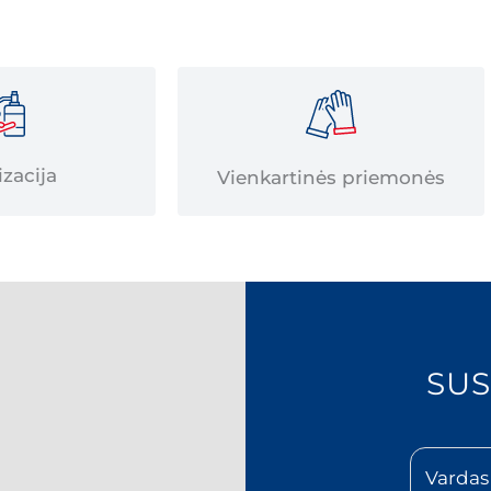
izacija
Vienkartinės priemonės
SUS