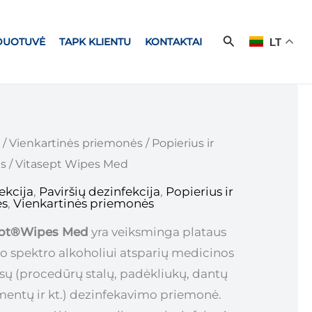
Paieška
RDUOTUVĖ
TAPK KLIENTU
KONTAKTAI
LT
/
Vienkartinės priemonės
/
Popierius ir
ės
/ Vitasept Wipes Med
ekcija
,
Paviršių dezinfekcija
,
Popierius ir
ės
,
Vienkartinės priemonės
ept®Wipes Med
yra veiksminga plataus
o spektro alkoholiui atsparių medicinos
isų (procedūrų stalų, padėkliukų, dantų
mentų ir kt.) dezinfekavimo priemonė.