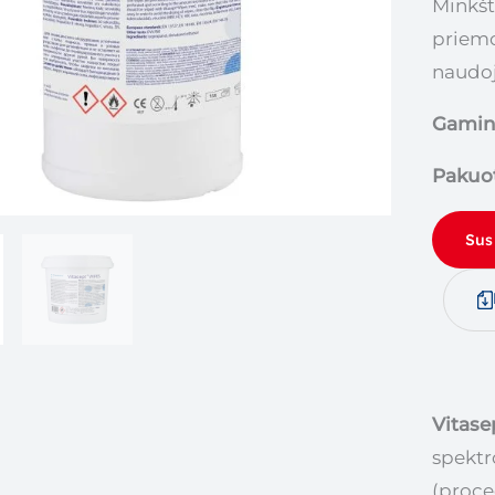
Minkšt
priemo
naudo
Gamint
Pakuot
Sus
Vitas
spektr
(proce